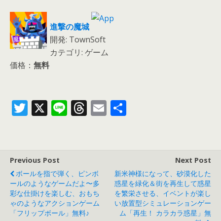
進撃の魔城
開発: TownSoft
カテゴリ: ゲーム
価格：
無料
T
X
Li
T
E
共
w
n
h
m
有
itt
e
re
ai
er
a
l
Previous Post
Next Post
d
ボールを指で弾く、ピンボ
新米神様になって、砂漠化した
s
ールのようなゲームだよ〜多
惑星を緑化＆街を再生して惑星
彩な仕掛けを楽しむ、おもち
を繁栄させる、イベントが楽し
ゃのようなアクションゲーム
い放置型シミュレーションゲー
「フリップボール」無料♪
ム「再生！ カラカラ惑星」無