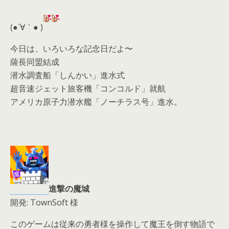
er
a
l
d
(●´∀｀● )
s
今日は、いろいろな記念日だよ〜
薩長同盟結成
潜水調査船「しんかい」進水式
超音速ジェット旅客機「コンコルド」就航
アメリカ原子力潜水艦「ノーチラス号」進水。
進撃の魔城
開発: TownSoft 様
このゲームは従来の勇者様を操作して魔王を倒す物語で