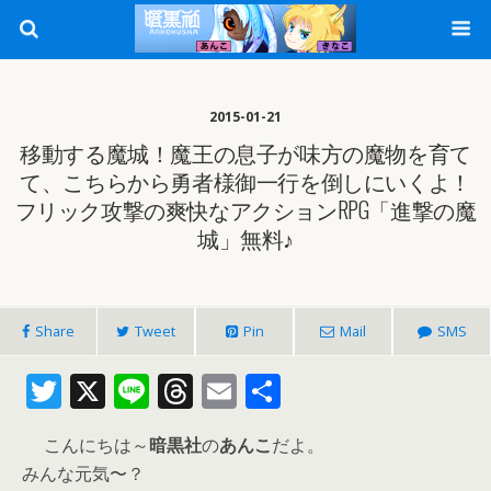
2015-01-21
移動する魔城！魔王の息子が味方の魔物を育て
て、こちらから勇者様御一行を倒しにいくよ！
フリック攻撃の爽快なアクションRPG「進撃の魔
城」無料♪
Share
Tweet
Pin
Mail
SMS
T
X
Li
T
E
共
w
n
h
m
有
こんにちは～
暗黒社
の
あんこ
だよ。
itt
e
re
ai
みんな元気〜？