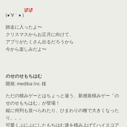
er
a
l
d
(●´∀｀● )
s
師走に入ったよ〜
クリスマスからお正月に向けて、
アプリがたくさん出るだろうから
今から楽しみだよ〜
のせのせもちはむ
開発: mediba Inc. 様
ただの積みゲーとはちょっと違う、新感覚積みゲー「の
せのせもちはむ」が登場！
縦に何列も並べられたり、ひまわりの種で大きくなった
り。。。
可愛くぷにぷにしたもちはむ達を積み上げてハイスコア