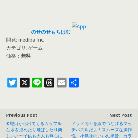
のせのせもちはむ
開発: mediba Inc.
カテゴリ: ゲーム
価格：
無料
T
X
Li
T
E
共
w
n
h
m
有
itt
e
re
ai
er
a
l
Previous Post
Next Post
d
蛇口から出てくるカラフル
ドッド同士を線でつなげるマッ
s
な水を溜めたり飛ばしたり楽
チパズルだよ！スムーズな操作
しいよ〜子供も大人も無心に
性、小気味のいい効果音、カラ