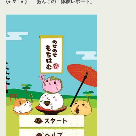
(●´∀｀● )
あんこの「体験レポート」