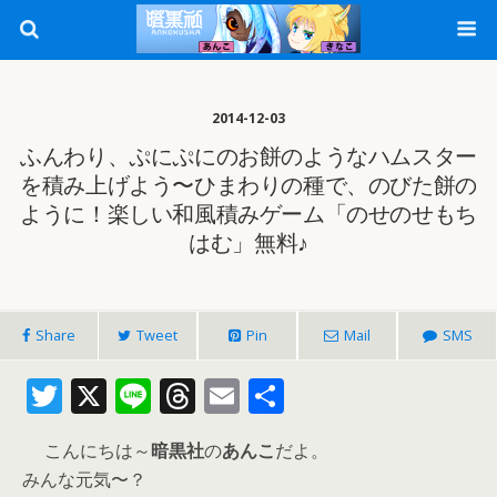
2014-12-03
ふんわり、ぷにぷにのお餅のようなハムスター
を積み上げよう〜ひまわりの種で、のびた餅の
ように！楽しい和風積みゲーム「のせのせもち
はむ」無料♪
Share
Tweet
Pin
Mail
SMS
T
X
Li
T
E
共
w
n
h
m
有
こんにちは～
暗黒社
の
あんこ
だよ。
itt
e
re
ai
みんな元気〜？