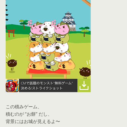
この積みゲーム、
積むのが “お餅” だし、
背景にはお城が見えるよ〜