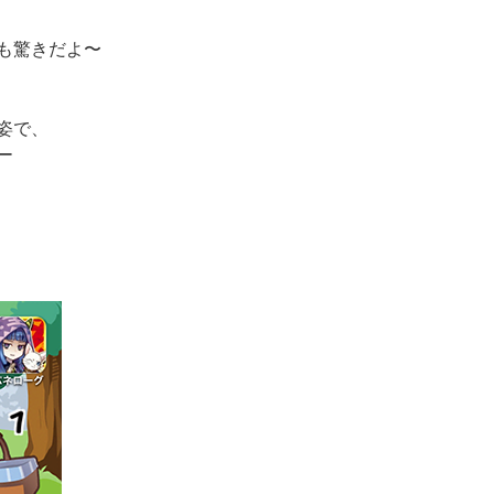
も驚きだよ〜
姿で、
ー