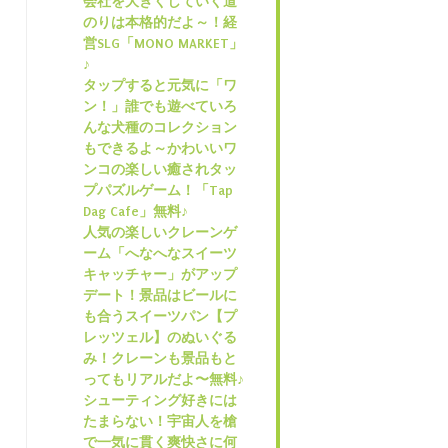
会社を大きくしていく道
のりは本格的だよ～！経
営SLG「MONO MARKET」
♪
タップすると元気に「ワ
ン！」誰でも遊べていろ
んな犬種のコレクション
もできるよ～かわいいワ
ンコの楽しい癒されタッ
プパズルゲーム！「Tap
Dag Cafe」無料♪
人気の楽しいクレーンゲ
ーム「へなへなスイーツ
キャッチャー」がアップ
デート！景品はビールに
も合うスイーツパン【プ
レッツェル】のぬいぐる
み！クレーンも景品もと
ってもリアルだよ〜無料♪
シューティング好きには
たまらない！宇宙人を槍
で一気に貫く爽快さに何