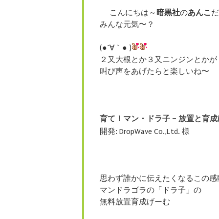
こんにちは～
暗黒社
の
あんこ
だ
みんな元気〜？
(●´∀｀● )
２又大根とか３又ニンジンとかが
叫び声をあげたらと楽しいね〜
育て！マン・ドラ子 – 放置と育
開発: DropWave Co.,Ltd. 様
思わず誰かに伝えたくなるこの感
マンドラゴラの「ドラ子」の
無料放置育成げーむ