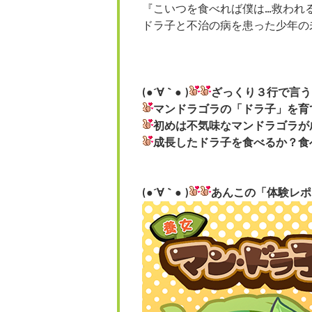
『こいつを食べれば僕は…救われ
ドラ子と不治の病を患った少年の
(●´∀｀● )
ざっくり３行で言う
マンドラゴラの「ドラ子」を育
初めは不気味なマンドラゴラが
成長したドラ子を食べるか？食
(●´∀｀● )
あんこの「体験レポ