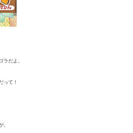
ゴラだよ。
だって！
が、