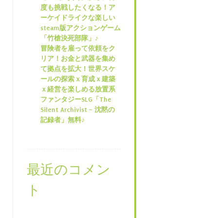
度も挑戦したくなる！ア
ーケイドライクな楽しい
steam版アクションゲーム
「竹槍決死部隊」♪
冒険者を雇って依頼をク
リア！お金と武器を集め
て拠点を拡大！世界スケ
ールの探索ｘ育成ｘ建築
ｘ経営を楽しめる放置系
ファンタジーSLG「The
Silent Archivist – 沈黙の
記録者」無料♪
最近のコメン
ト