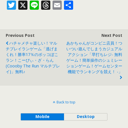
T
X
Li
T
E
共
w
n
h
m
有
itt
e
re
ai
er
a
l
Previous Post
Next Post
d
ハチャメチャ楽しい！マル
あかちゃんがコンビニ店員！つ
s
チプレイランゲーム「逃げま
いつい遊んでしまうカジュアル
くれ！勝率17％のボッコぼこ
アクション「早打ちレジ- 無料
ラン！こーびぃ・ざ・らん
ゲーム！簡単操作のシュミレー
(Coooby The Run マルチプレ
ションゲーム！ゲームセンター
イ)」無料♪
機能でランキングを競え！ -」
Back to top
Mobile
Desktop