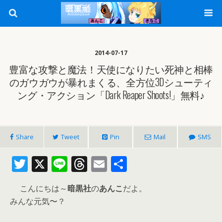
2014-07-17
豊富な攻撃と魔法！天使になりたい死神と相棒
のガウガウが暴れまくる、全方位3Dシューティ
ング・アクション「Dark Reaper Shoots!」無料♪
Share
Tweet
Pin
Mail
SMS
T
X
Li
T
E
共
w
n
h
m
有
こんにちは～
暗黒社
の
あんこ
だよ。
itt
e
re
ai
みんな元気〜？
er
a
l