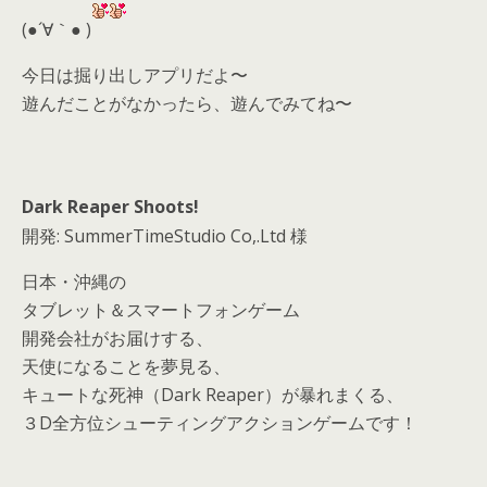
d
(●´∀｀● )
s
今日は掘り出しアプリだよ〜
遊んだことがなかったら、遊んでみてね〜
Dark Reaper Shoots!
開発: SummerTimeStudio Co,.Ltd 様
日本・沖縄の
タブレット＆スマートフォンゲーム
開発会社がお届けする、
天使になることを夢見る、
キュートな死神（Dark Reaper）が暴れまくる、
３D全方位シューティングアクションゲームです！