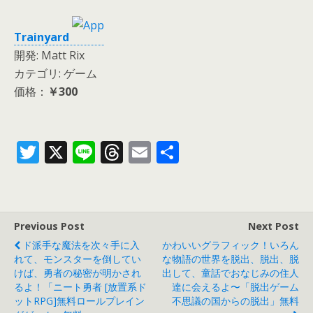
Trainyard
開発: Matt Rix
カテゴリ: ゲーム
価格：
￥300
T
X
Li
T
E
共
w
n
h
m
有
itt
e
re
ai
er
a
l
Previous Post
Next Post
d
ド派手な魔法を次々手に入
かわいいグラフィック！いろん
s
れて、モンスターを倒してい
な物語の世界を脱出、脱出、脱
けば、勇者の秘密が明かされ
出して、童話でおなじみの住人
るよ！「ニート勇者 [放置系ド
達に会えるよ〜「脱出ゲーム
ットRPG]無料ロールプレイン
不思議の国からの脱出」無料