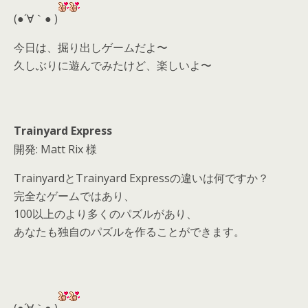
d
(●´∀｀● )
s
今日は、掘り出しゲームだよ〜
久しぶりに遊んでみたけど、楽しいよ〜
Trainyard Express
開発: Matt Rix 様
TrainyardとTrainyard Expressの違いは何ですか？
完全なゲームではあり、
100以上のより多くのパズルがあり、
あなたも独自のパズルを作ることができます。