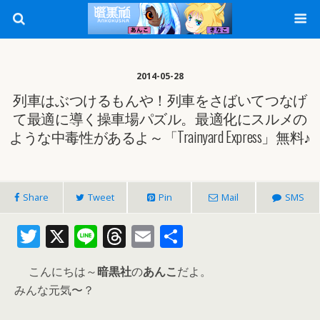
2014-05-28
列車はぶつけるもんや！列車をさばいてつなげ
て最適に導く操車場パズル。最適化にスルメの
ような中毒性があるよ～「Trainyard Express」無料♪
Share
Tweet
Pin
Mail
SMS
T
X
Li
T
E
共
w
n
h
m
有
こんにちは～
暗黒社
の
あんこ
だよ。
itt
e
re
ai
みんな元気〜？
er
a
l