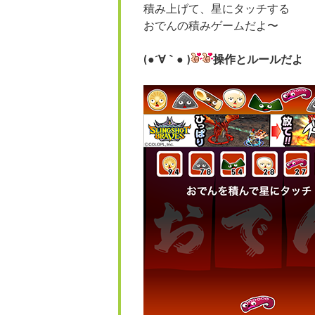
積み上げて、星にタッチする
おでんの積みゲームだよ〜
(●´∀｀● )
操作とルールだよ