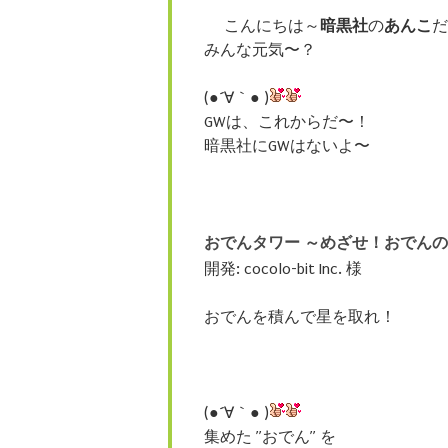
こんにちは～
暗黒社
の
あんこ
だ
みんな元気〜？
(●´∀｀● )
GWは、これからだ〜！
暗黒社にGWはないよ〜
おでんタワー ～めざせ！おでん
開発: cocolo-bit Inc. 様
おでんを積んで星を取れ！
(●´∀｀● )
集めた ”おでん” を