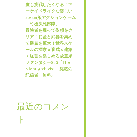
度も挑戦したくなる！ア
ーケイドライクな楽しい
steam版アクションゲーム
「竹槍決死部隊」♪
冒険者を雇って依頼をク
リア！お金と武器を集め
て拠点を拡大！世界スケ
ールの探索ｘ育成ｘ建築
ｘ経営を楽しめる放置系
ファンタジーSLG「The
Silent Archivist – 沈黙の
記録者」無料♪
最近のコメン
ト