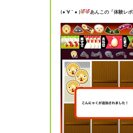
(●´∀｀● )
あんこの「体験レポ