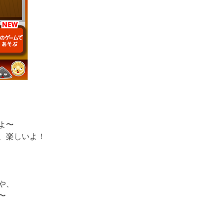
よ〜
、楽しいよ！
や、
〜