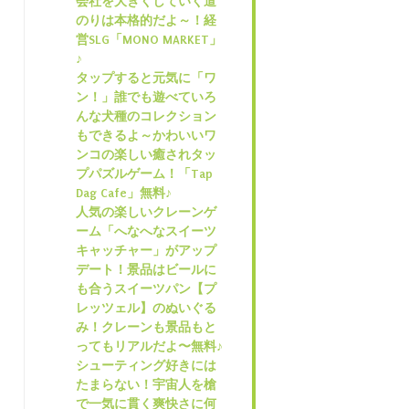
会社を大きくしていく道
のりは本格的だよ～！経
営SLG「MONO MARKET」
♪
タップすると元気に「ワ
ン！」誰でも遊べていろ
んな犬種のコレクション
もできるよ～かわいいワ
ンコの楽しい癒されタッ
プパズルゲーム！「Tap
Dag Cafe」無料♪
人気の楽しいクレーンゲ
ーム「へなへなスイーツ
キャッチャー」がアップ
デート！景品はビールに
も合うスイーツパン【プ
レッツェル】のぬいぐる
み！クレーンも景品もと
ってもリアルだよ〜無料♪
シューティング好きには
たまらない！宇宙人を槍
で一気に貫く爽快さに何