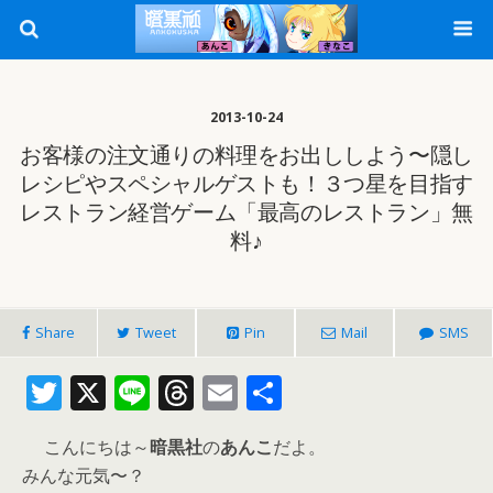
2013-10-24
お客様の注文通りの料理をお出ししよう〜隠し
レシピやスペシャルゲストも！３つ星を目指す
レストラン経営ゲーム「最高のレストラン」無
料♪
Share
Tweet
Pin
Mail
SMS
T
X
Li
T
E
共
w
n
h
m
有
こんにちは～
暗黒社
の
あんこ
だよ。
itt
e
re
ai
みんな元気〜？