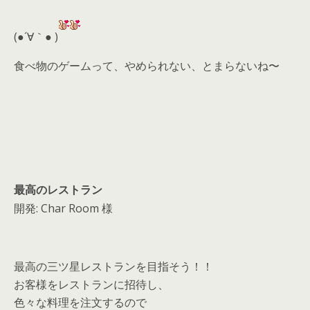
er
a
l
d
(●´∀｀● )
s
食べ物のゲームって、やめられない、とまらないね〜
最高のレストラン
開発: Char Room 様
最高の三ツ星レストランを目指そう！！
お客様をレストランに招待し、
色々な料理を注文するので