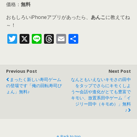
価格：
無料
おもしろいiPhoneアプリがあったら、
あんこ
に教えてね
～！
T
X
Li
T
E
共
w
n
h
m
有
itt
e
re
ai
er
a
l
Previous Post
Next Post
d
まったく新しい寿司ゲーム
なんともいえないキモさの田中
s
の登場です「俺の回転寿司ぴ
をタップでさらにキモくしよ
ょん」無料♪
う〜会話や進化がとても豊富で
キモい、放置系田中ゲーム「イ
ジリー田中（キモめ）」無料
♪
Back to top