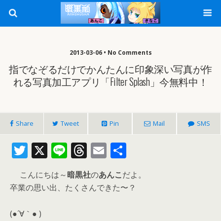
2013-03-06 • No Comments
指でなぞるだけでかんたんに印象深い写真が作
れる写真加工アプリ「Filter Splash」今無料中！
Share
Tweet
Pin
Mail
SMS
T
X
Li
T
E
共
w
n
h
m
有
こんにちは～
暗黒社
の
あんこ
だよ。
itt
e
re
ai
卒業の思い出、たくさんできた〜？
er
a
l
d
(●´∀｀● )