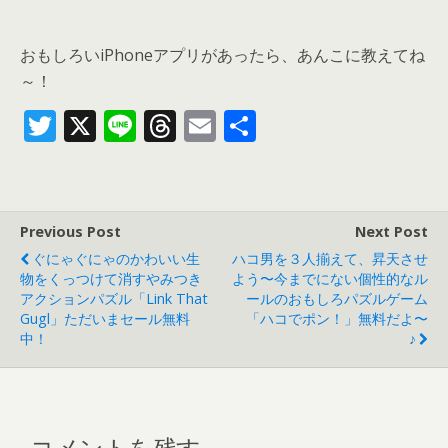
おもしろいiPhoneアプリがあったら、あんこに教えてね
～！
T
X
Li
T
E
共
w
n
h
m
有
itt
e
re
ai
er
a
l
Previous Post
Next Post
d
ぐにゃぐにゃのかわいい生
ハコ男を３人揃えて、昇天させ
s
物をくっつけて消すやみつき
よう〜今までにない個性的なル
アクションパズル「Link That
ールのおもしろパズルゲーム
Gugl」ただいまセール無料
「ハコでポン！」無料だよ〜
中！
♪
コメントを残す